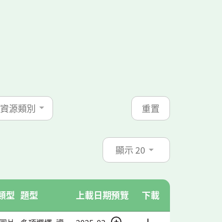
資源類別
重置
顯示
20
類型
題型
上載日期
預覽
下載