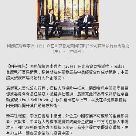
國務院總理李强（右）昨在北京會見美國特斯拉公司首席執行官馬斯克
（左）。（中新社）
【明報專訊】國務院總理李强昨（28日）在北京會見特斯拉（Tesla）
首席執行官馬斯克，稱特斯拉在華發展為中美經貿合作成功範例，中國
超大規模市場將始終向外企敞開。
馬斯克未事先公布行程，搭私人飛機昨午抵京，隨即會見中國國際貿易
促進委員會會長任鴻斌。據路透社報道，馬斯克此行為尋求特斯拉全自
動駕駛（Full-Self Driving）軟件獲准在華上市，以及在華蒐集數據傳
回美國以提升其自動駕駛技術。
新華社報道，李强在會晤中指出，外企是中國發展不可或缺的重要參與
者、貢獻者，中國超大規模市場將始終向外企敞開。中方將在擴大市場
准入、強化服務保障等方面繼續下功夫，為外企提供更優營商環境、更
有力支持，讓各國企業放心投資中國。