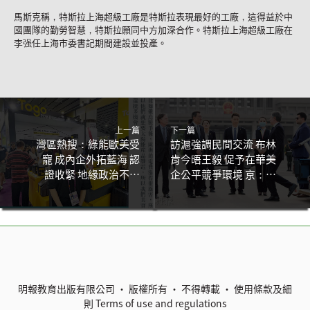
馬斯克稱，特斯拉上海超級工廠是特斯拉表現最好的工廠，這得益於中
國團隊的勤勞智慧，特斯拉願同中方加深合作。特斯拉上海超級工廠在
李强任上海市委書記期間建設並投產。
上一篇
下一篇
灣區熱搜：綠能歐美受
訪滬強調民間交流 布林
寵 成內企外拓藍海 認
肯今晤王毅 促予在華美
證收緊 地緣政治不穩
企公平競爭環境 京：盼
危中有機
美遵世貿規則
明報教育出版有限公司 • 版權所有 • 不得轉載 •
使用條款及細
則
Terms of use and regulations